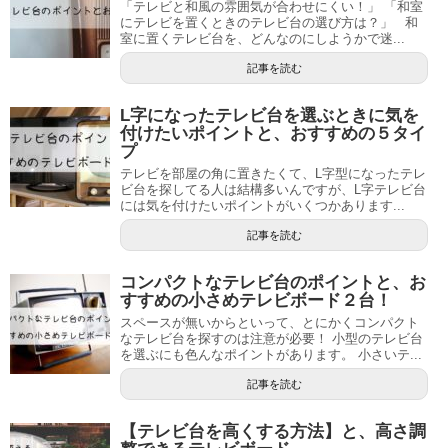
「テレビと和風の雰囲気が合わせにくい！」 「和室
にテレビを置くときのテレビ台の選び方は？」 和
室に置くテレビ台を、どんなのにしようかで迷...
記事を読む
L字になったテレビ台を選ぶときに気を
付けたいポイントと、おすすめの５タイ
プ
テレビを部屋の角に置きたくて、L字型になったテレ
ビ台を探してる人は結構多いんですが、L字テレビ台
には気を付けたいポイントがいくつかあります...
記事を読む
コンパクトなテレビ台のポイントと、お
すすめの小さめテレビボード２台！
スペースが無いからといって、とにかくコンパクト
なテレビ台を探すのは注意が必要！ 小型のテレビ台
を選ぶにも色んなポイントがあります。 小さいテ...
記事を読む
【テレビ台を高くする方法】と、高さ調