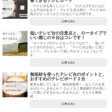
整できるテレビボード
「テレビ台を高くしたい！」「かさ上げするにはど
んな方法がある？」 テレビを見る時に、テレビ台の
高さがピッタリかどうかはとても大切です...
記事を読む
低いテレビ台の注意点と、ロータイプで
いい感じの６台はコレです！
「ロータイプのテレビ台ってどうなの？」「低いテ
レビ台の方がおしゃれ？」「テレビ台は低いと見に
くい？」 テレビ台って低い方がカッコよくないで
す...
記事を読む
無垢材を使ったテレビ台のポイントと、
おすすめのテレビボード２台
家具を探していると「無垢材使用！」なんてのを見
かけたりしませんか？ なんとなく無垢材の方が良い
って感じがするかもしれませんが、そもそも無垢
材...
記事を読む